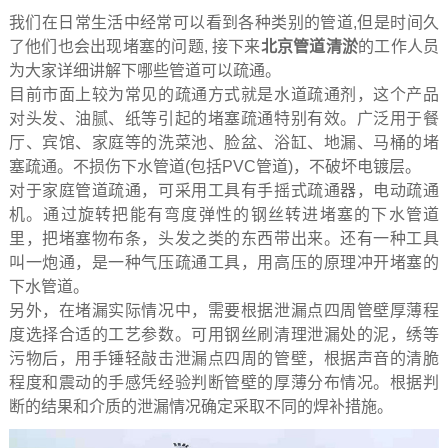
我们在日常生活中经常可以看到各种类别的管道,但是时间久
了他们也会出现堵塞的问题, 接下来
北京管道清淤
的工作人员
为大家详细讲解下哪些管道可以疏通。
目前市面上较为常见的疏通方式就是水道疏通剂，这个产品
对头发、油腻、纸等引起的堵塞疏通特别有效。广泛用于餐
厅、宾馆、家庭等的洗菜池、脸盆、浴缸、地漏、马桶的堵
塞疏通。不损伤下水管道(包括PVC管道)，不破坏电镀层。
对于家庭管道疏通，可采用工具有手摇式疏通器，电动疏通
机。通过旋转把能有弯度弹性的钢丝转进堵塞的下水管道
里，把堵塞物布条，头发之类的东西带出来。还有一种工具
叫一炮通，是一种气压疏通工具，用高压的原理冲开堵塞的
下水管道。
另外，在堵漏实际情况中，需要根据泄漏点四周管壁厚薄程
度选择合适的工艺参数。可用钢丝刷清理泄漏处的泥，绣等
污物后，用手锤轻敲击泄漏点四周的管壁，根据声音的清脆
程度和震动的手感凭经验判断管壁的厚薄分布情况。根据判
断的结果和介质的泄漏情况确定采取不同的焊补措施。