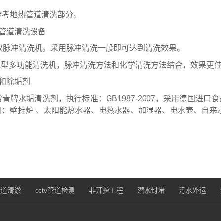
参考地热管道清洗部分。
水管道清洗设备
01双脉冲清洗机。采用脉冲清洗一般即可达到清洗效果。
602型多功能清洗机，脉冲清洗方法和化学清洗方法结合，效果更
剂和除垢剂
青牌水垢清洗剂，执行标准：GB1987-2007，采用德国进口
围：壁挂炉 、太阳能热水器、电热水器、加湿器、电水壶、自来
管道清淤
cctv管道检测
非开挖工程
潜水封堵
污水外运