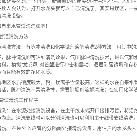
衣服还要先洗一下再穿，新装修的房屋要进行保洁才住。人们往
多数人会认为，打开水龙头就可以自己清洗了，其实是误区，一
的清洗设备。
的自来水管道洗洗澡吧！
水管道清洗方法
道清洗方法，有脉冲清洗和化学试剂溶解清洗2种方法，用其中的
下，脉冲清洗即可达到清洗效果，气压脉冲清洗技术，是以气和
磨料，模拟“龙卷风”对管壁进行冲击和震动，逐层剥落锈垢和存
染而且能有效的净化水质。
的地区水质硬度较大，钙、镁离子含量较高，这样的水在自来水
的话，脉冲清洗不易清洗掉，需要除垢剂溶解清洗；在使用化学
水管道清洗工作程序
清洗：在水源处接清洗设备，在主干线末端开口接排污管，将沿
净为止。清洗支线时可以分别清洗也可以利用主干线带支线清洗
清洗：在屋外入户管的分隔阀处接清洗设备，用住户的水龙头为