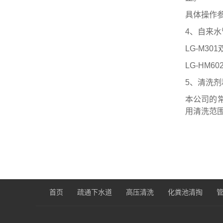
具体操作
4、自来
LG-M3
LG-HM
5、清洗
本公司的常
用清洗范
首页
疏通下水道
高压清洗
化粪池清掏