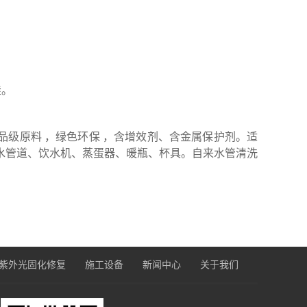
佳。
食品级原料 ，绿色环保 ，含增效剂、含金属保护剂。适
水管道、饮水机、蒸蛋器、暖瓶、杯具。自来水管清洗
紫外光固化修复
施工设备
新闻中心
关于我们