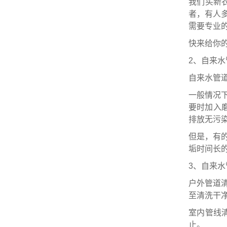
我们买新
者，有人
需要专业
快来给你
2、自来
自来水管
一般情况
要时加入
排放无污
但是，有
垢时间长
3、自来
户外管道
至清洗干
室内管线
止。