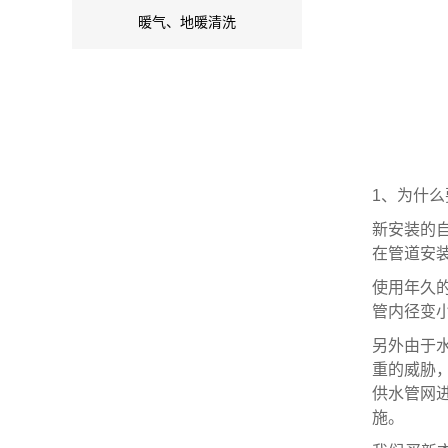
暖气、地暖清洗
1、为什
新安装的
在管道安
使用年久
管内径变
另外由于
重的威胁
供水管网
施。